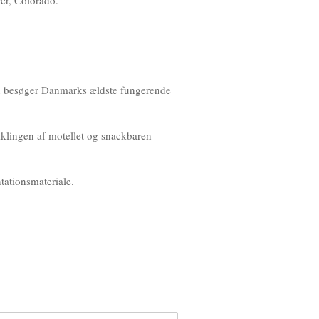
ver, Colorado.
man besøger Danmarks ældste fungerende
iklingen af motellet og snackbaren
tationsmateriale.