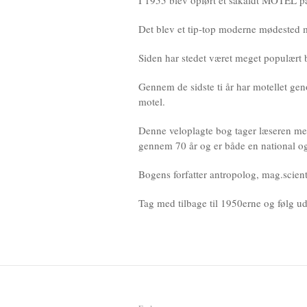
I 1955 blev opført et såkaldt MOTEL på 
Det blev et tip-top moderne mødested 
Siden har stedet været meget populært b
Gennem de sidste ti år har motellet ge
motel.
Denne veloplagte bog tager læseren med
gennem 70 år og er både en national og 
Bogens forfatter antropolog, mag.scien
Tag med tilbage til 1950erne og følg ud