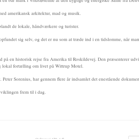
en bar mark i Vridsløselille af den dygtige og energiske Sallie fra Den
med amerikansk arkitektur, mad og musik.
landt de lokale, håndværkere og turister.
nopfundet sig selv, og det er nu som at træde ind i en tidslomme, når 
 på en historisk rejse fra Amerika til Roskildevej. Den præsenterer udv
lokal fortælling om livet på Wittrup Motel.
t. Peter Sorenius, har gennem flere år indsamlet det enestående dokumen
viklingen frem til i dag.